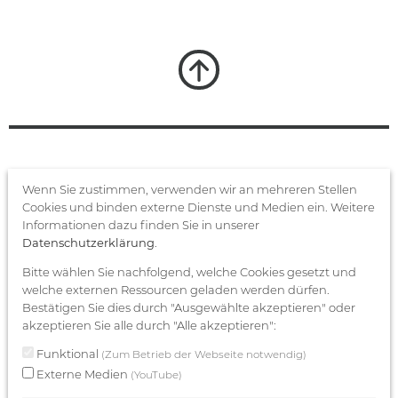
FRISTO STIFTUNG
Wenn Sie zustimmen, verwenden wir an mehreren Stellen
Cookies und binden externe Dienste und Medien ein. Weitere
gemeinnützige Unternehmens­
Informationen dazu finden Sie in unserer
trägerstiftung
Datenschutzerklärung
.
Bitte wählen Sie nachfolgend, welche Cookies gesetzt und
welche externen Ressourcen geladen werden dürfen.
Datenschutz­erklärung
Bestätigen Sie dies durch "Ausgewählte akzeptieren" oder
akzeptieren Sie alle durch "Alle akzeptieren":
Datenschutzeinstellungen
Funktional
(Zum Betrieb der Webseite notwendig)
Externe Medien
(YouTube)
Impressum