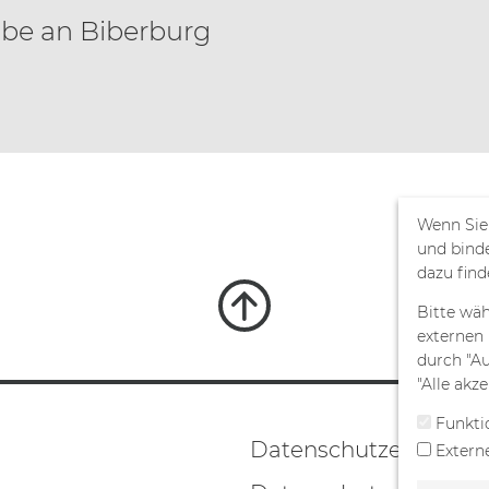
be an Biberburg
Wenn Sie
und bind
dazu find
Bitte wäh
externen 
durch "Au
"Alle akze
Funkti
Datenschutz­erklärun
Extern