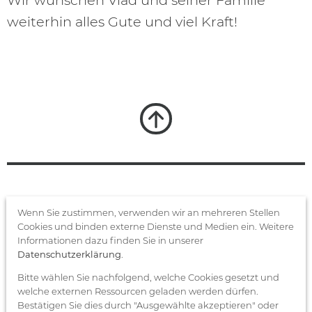
Wir wünschen Vlad und seiner Familie
weiterhin alles Gute und viel Kraft!
FRISTO STIFTUNG
Wenn Sie zustimmen, verwenden wir an mehreren Stellen
Cookies und binden externe Dienste und Medien ein. Weitere
gemeinnützige Unternehmens­
Informationen dazu finden Sie in unserer
trägerstiftung
Datenschutzerklärung
.
Bitte wählen Sie nachfolgend, welche Cookies gesetzt und
welche externen Ressourcen geladen werden dürfen.
Datenschutz­erklärung
Bestätigen Sie dies durch "Ausgewählte akzeptieren" oder